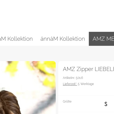
M Kollektion
ánnáM Kollektion
AMZ M
AMZ Zipper LIEBEL
Artikelnr.: 501.6
Lieferzeit*:
5 Werktage
Größe