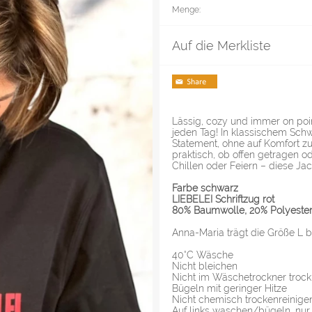
Menge:
Auf die Merkliste
Lässig, cozy und immer on point
jeden Tag! In klassischem Schwa
Statement, ohne auf Komfort z
praktisch, ob offen getragen o
Chillen oder Feiern – diese Ja
Farbe schwarz
LIEBELEI Schriftzug rot
80% Baumwolle, 20% Polyeste
Anna-Maria trägt die Größe L b
40°C Wäsche
Nicht bleichen
Nicht im Wäschetrockner troc
Bügeln mit geringer Hitze
Nicht chemisch trockenreinige
Auf links waschen/bügeln, nur