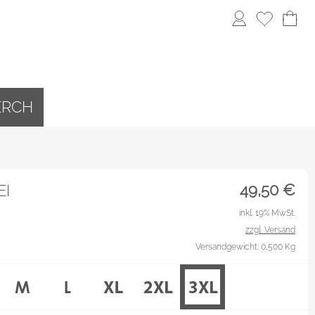
ERCH
49,50
€
EI
inkl. 19% MwSt.
zzgl. Versand
Versandgewicht: 0,500 Kg