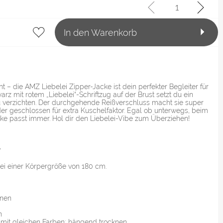
In den Warenkorb
 – die AMZ Liebelei Zipper-Jacke ist dein perfekter Begleiter für
rz mit rotem „Liebelei“-Schriftzug auf der Brust setzt du ein
u verzichten. Der durchgehende Reißverschluss macht sie super
der geschlossen für extra Kuschelfaktor. Egal ob unterwegs, beim
cke passt immer. Hol dir den Liebelei-Vibe zum Überziehen!
r
ei einer Körpergröße von 180 cm.
knen
n
 mit gleichen Farben; hängend trocknen